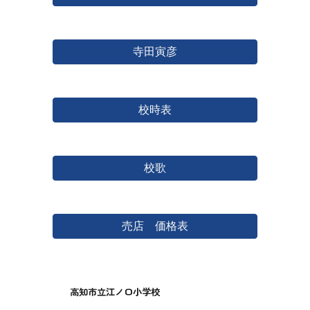
寺田寅彦
校時表
校歌
売店 価格表
高知市立江ノ口小学校